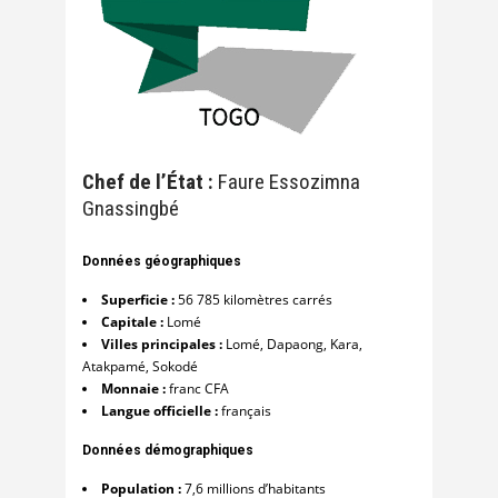
Chef de l’État :
Faure Essozimna
Gnassingbé
Données géographiques
Superficie :
56 785 kilomètres carrés
Capitale :
Lomé
Villes principales :
Lomé, Dapaong, Kara,
Atakpamé, Sokodé
Monnaie :
franc CFA
Langue officielle :
français
Données démographiques
Population :
7,6 millions d’habitants