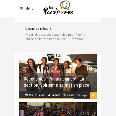
Menu
Dernières infos
Niger. des assises nationales pour fixer la
durée de la transition du 15 au 19 février
Réseau des ‘’Panafricaines’’ : La
section ivoirienne se met en place
Jan, 14, 2020
upanaf
0 Commentaires
Partage