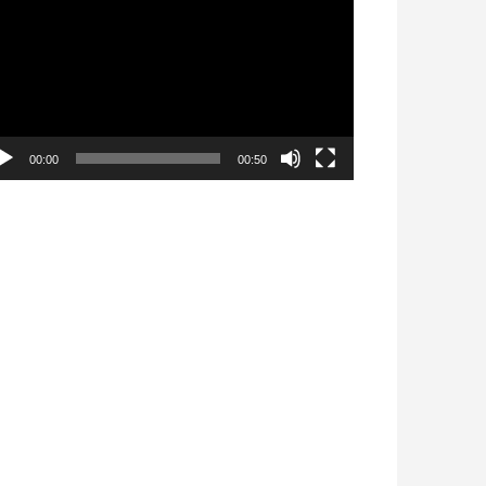
déo
00:00
00:50