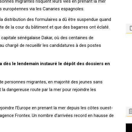
sonnes migrantes risquent leurs vies en prenant la mer
es européennes via les Canaries espagnoles.
la distribution des formulaires a dû être suspendue quand
nte de la cour du bâtiment et que des bagarres ont éclaté.
a capitale sénégalaise Dakar, où des centaines de
au chargé de recueillir les candidatures à des postes
 a dès le lendemain instauré le dépôt des dossiers en
us de personnes migrantes, en majorité des jeunes sans
 la dangereuse route par la mer pour rejoindre les
joindre l’Europe en prenant la mer depuis les côtes ouest-
l’agence Frontex. Un nombre d’arrivées record en hausse de
Le