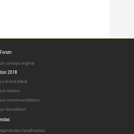
 Forum
Un concept original
tion 2018
Le Grand Débat
Les Ateliers
Les recommandations
La 1ère édition
endas
Agenda des Panafricaines