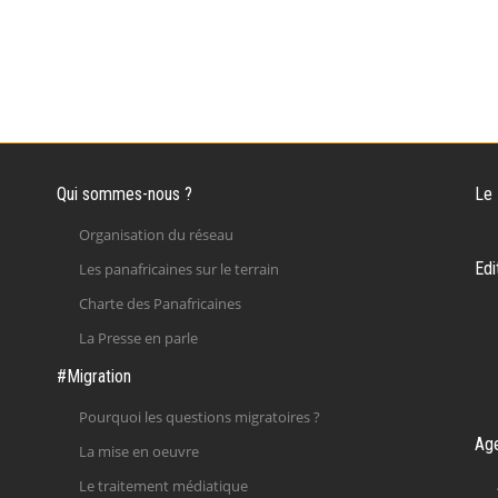
Qui sommes-nous ?
Le
Organisation du réseau
Edi
Les panafricaines sur le terrain
Charte des Panafricaines
La Presse en parle
#Migration
Pourquoi les questions migratoires ?
Ag
La mise en oeuvre
Le traitement médiatique