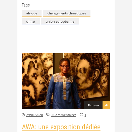
Tags :
afrique
changements climatiques
climat
union européenne
Partage
29/01/2020
0 Commentaires
1
AWA: une exposition dédiée