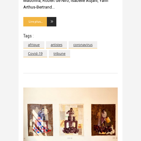
Madonna, Robert de Niro, Isabelle Adjani, Yann
Arthus-Bertrand
Lire plus...
Tags :
afrique
artistes
coronavirus
Covid-19
tribune