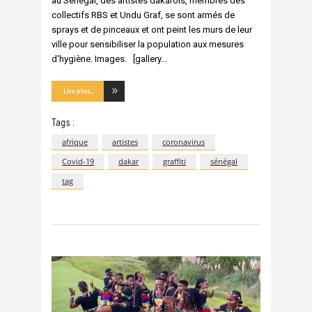
au Sénégal, des artistes dakarois, membres des
collectifs RBS et Undu Graf, se sont armés de
sprays et de pinceaux et ont peint les murs de leur
ville pour sensibiliser la population aux mesures
d'hygiène. Images. [gallery
Lire plus...
Tags :
afrique
artistes
coronavirus
Covid-19
dakar
graffiti
sénégal
tag