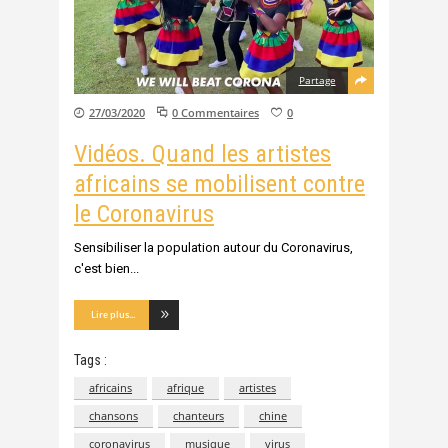
Partage
27/03/2020
0 Commentaires
0
Vidéos. Quand les artistes
africains se mobilisent contre
le Coronavirus
Sensibiliser la population autour du Coronavirus,
c'est bien
Lire plus...
Tags :
africains
afrique
artistes
chansons
chanteurs
chine
coronavirus
musique
virus