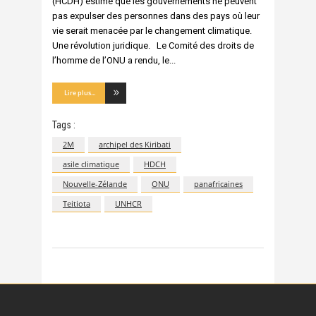
(HCDH) estime que les gouvernements ne peuvent
pas expulser des personnes dans des pays où leur
vie serait menacée par le changement climatique.
Une révolution juridique. Le Comité des droits de
l’homme de l’ONU a rendu, le
Lire plus...
Tags :
2M
archipel des Kiribati
asile climatique
HDCH
Nouvelle-Zélande
ONU
panafricaines
Teitiota
UNHCR