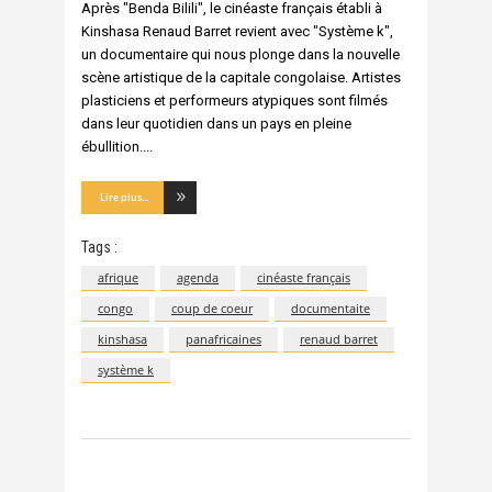
Après "Benda Bilili", le cinéaste français établi à
Kinshasa Renaud Barret revient avec "Système k",
un documentaire qui nous plonge dans la nouvelle
scène artistique de la capitale congolaise. Artistes
plasticiens et performeurs atypiques sont filmés
dans leur quotidien dans un pays en pleine
ébullition.
Lire plus...
Tags :
afrique
agenda
cinéaste français
congo
coup de coeur
documentaite
kinshasa
panafricaines
renaud barret
système k