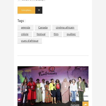
Lire plus...
Tags :
agenda
Canada
cinéma africain
créole
festival
film
québec
vues d'afrique
Partage