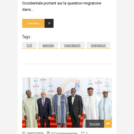
Occidentale portant sur la question migratoire
dans
Lire plus...
Tags :
5+5
agenda
marrakech
migration
Partage
24/02/2020
0 Commentaires
1