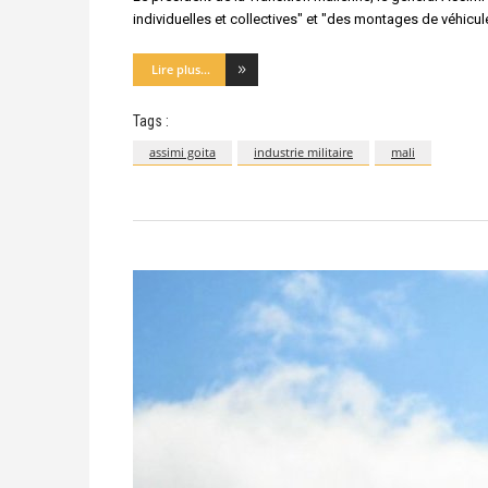
individuelles et collectives" et "des montages de véhic
Lire plus...
Tags :
assimi goita
industrie militaire
mali