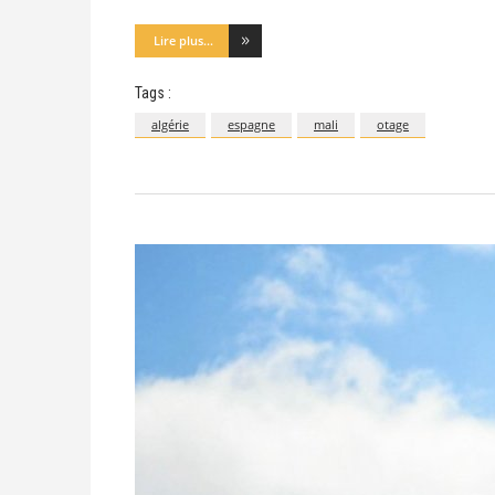
Lire plus...
Tags :
algérie
espagne
mali
otage