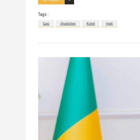
Tags :
Gao
jihadistes
Kobé
mali