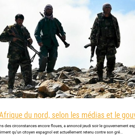
Afrique du nord, selon les médias et le g
s des circonstances encore floues, a annoncé jeudi soir le gouvernement espagn
nfirment qu'un citoyen espagnol est actuellement retenu contre son gré