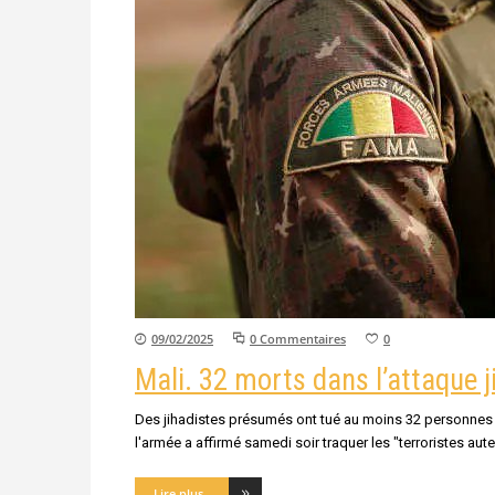
09/02/2025
0 Commentaires
0
Mali. 32 morts dans l’attaque 
Des jihadistes présumés ont tué au moins 32 personnes e
l'armée a affirmé samedi soir traquer les "terroristes aute
Lire plus...