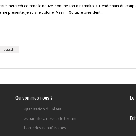
ésenté mercredi comme le nouvel homme fort à Bamako, au lendemain du coup d
me présente: je suis le colonel Assimi Goita, le président
putsch
Qui sommes-nous ?
Le
Organisation du réseau
Edi
Les panafricaines sur le terrain
Charte des Panafricaines