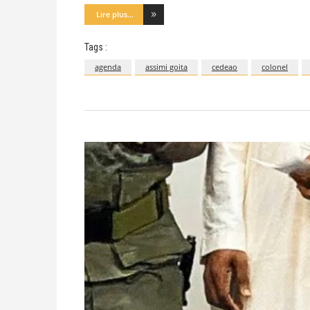
Lire plus...
Tags :
agenda
assimi goita
cedeao
colonel