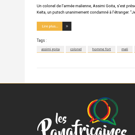
Un colonel de l'armée malienne, Assimi Goita, s'est pr
Keïta, un putsch unanimement condamné à l'étranger. "Je 
Lire plus...
Tags :
assimi goita
colonel
homme fort
mali