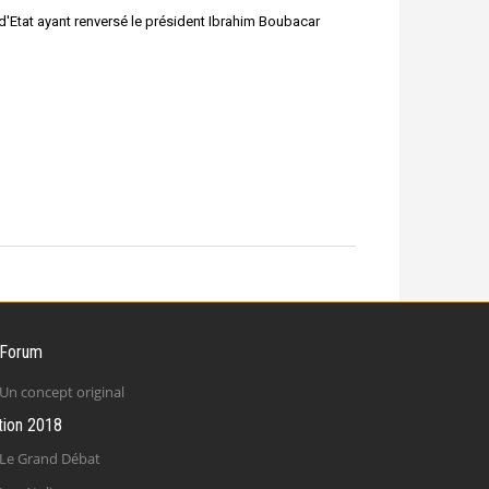
'Etat ayant renversé le président Ibrahim Boubacar
 Forum
Un concept original
tion 2018
Le Grand Débat