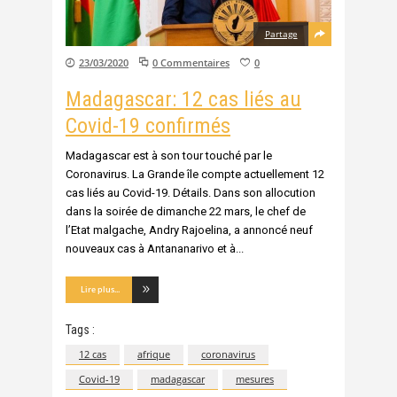
Partage
23/03/2020
0 Commentaires
0
Madagascar: 12 cas liés au
Covid-19 confirmés
Madagascar est à son tour touché par le
Coronavirus. La Grande île compte actuellement 12
cas liés au Covid-19. Détails. Dans son allocution
dans la soirée de dimanche 22 mars, le chef de
l’Etat malgache, Andry Rajoelina, a annoncé neuf
nouveaux cas à Antananarivo et à
Lire plus...
Tags :
12 cas
afrique
coronavirus
Covid-19
madagascar
mesures