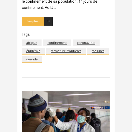
le confinement de sa population. 14 jours de
confinement. Voilà
Lire plus...
Tags :
afrique
confinement
coronavirus
épidémie
fermeture frontières
mesures
rwanda