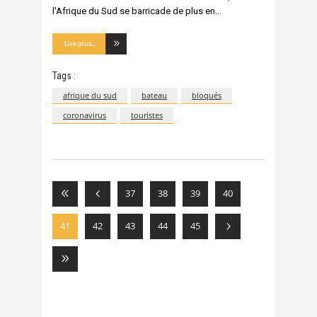
l'Afrique du Sud se barricade de plus en
Lire plus...
Tags :
afrique du sud
bateau
bloqués
coronavirus
touristes
37
38
39
40
41
42
43
44
45