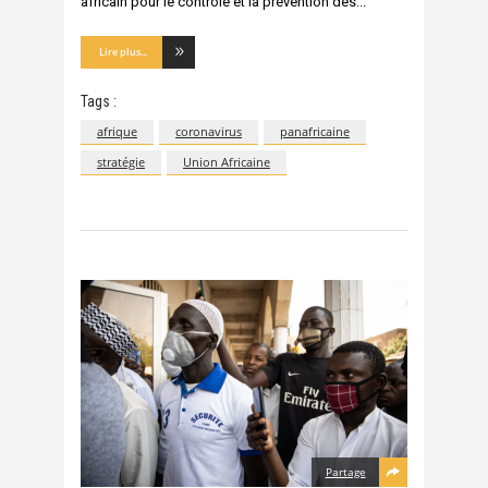
africain pour le contrôle et la prévention des
Lire plus...
Tags :
afrique
coronavirus
panafricaine
stratégie
Union Africaine
Partage