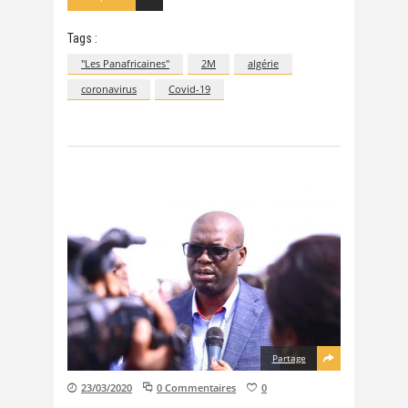
Tags :
"Les Panafricaines"
2M
algérie
coronavirus
Covid-19
Partage
23/03/2020
0 Commentaires
0