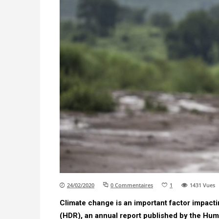
24/02/2020
0 Commentaires
1
1431
Vues
Climate change is an important factor impac
(HDR), an annual report published by the Hum