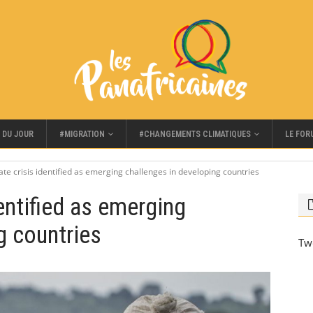
#MIGRATION
#CHANGEMENTS CLIMATIQUES
LE FOR
 DU JOUR
ate crisis identified as emerging challenges in developing countries
entified as emerging
g countries
Tw