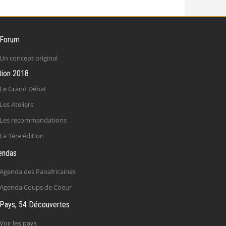
 Forum
Un concept original
tion 2018
Le Grand Débat
Les Ateliers
Les recommandations
La 1ère édition
endas
Agenda des Panafricaines
Agenda Coups de Coeur
Pays, 54 Découvertes
Voir les pays