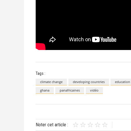
Tags :
climate change
developing countries
education
ghana
panafricaines
vidéo
Noter cet article :