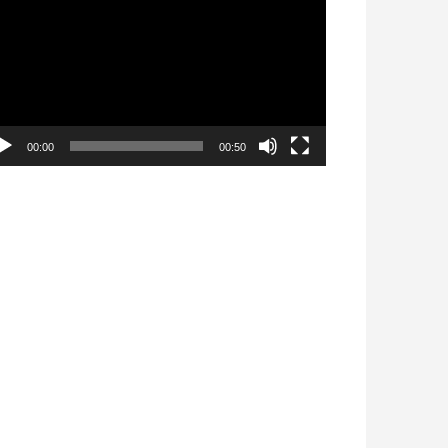
déo
00:00
00:50