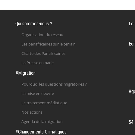
Qui sommes-nous ?
Le
Organisation du réseau
Edi
Les panafricaines sur le terrain
Charte des Panafricaines
La Presse en parle
#Migration
Pourquoi les questions migratoires ?
Ag
La mise en oeuvre
Le traitement médiatique
Nos actions
Agenda de la migration
54 
#Changements Climatiques