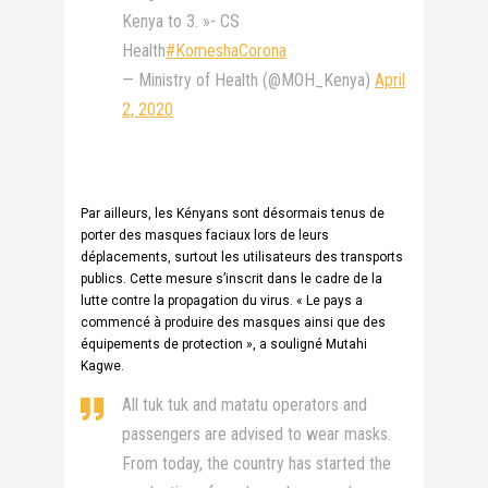
Kenya to 3. »- CS
Health
#KomeshaCorona
— Ministry of Health (@MOH_Kenya)
April
2, 2020
Par ailleurs, les Kényans sont désormais tenus de
porter des masques faciaux lors de leurs
déplacements, surtout les utilisateurs des transports
publics. Cette mesure s’inscrit dans le cadre de la
lutte contre la propagation du virus. « Le pays a
commencé à produire des masques ainsi que des
équipements de protection », a souligné Mutahi
Kagwe.
All tuk tuk and matatu operators and
passengers are advised to wear masks.
From today, the country has started the