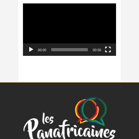
Lecteur
vidéo
00:00
00:50