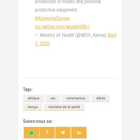
production of masks and personal
protective equipment.
#KomeshaCorona
pic.twitter.com/wsa4eRI8cj
— Ministry of Health (@MOH_Kenya)
April
2, 2020
Tags :
afrique
cas
coronavirus
décès
kenya
ministre de la santé
Suivez-nous sur :