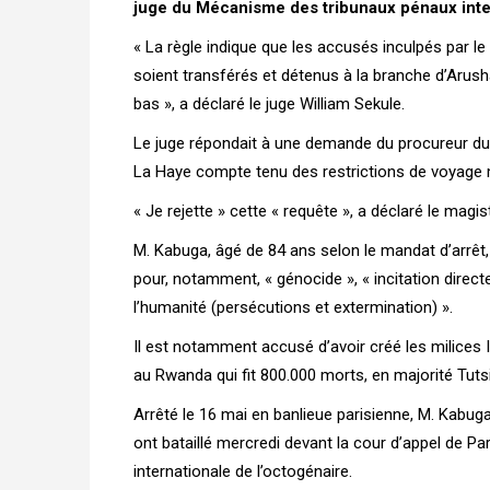
juge du Mécanisme des tribunaux pénaux inte
« La règle indique que les accusés inculpés par le
soient transférés et détenus à la branche d’Arus
bas », a déclaré le juge William Sekule.
Le juge répondait à une demande du procureur du 
La Haye compte tenu des restrictions de voyage 
« Je rejette » cette « requête », a déclaré le magist
M. Kabuga, âgé de 84 ans selon le mandat d’arrêt,
pour, notamment, « génocide », « incitation direc
l’humanité (persécutions et extermination) ».
Il est notamment accusé d’avoir créé les milice
au Rwanda qui fit 800.000 morts, en majorité Tutsi
Arrêté le 16 mai en banlieue parisienne, M. Kabuga
ont bataillé mercredi devant la cour d’appel de Par
internationale de l’octogénaire.