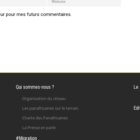
eur pour mes futurs commentaires.
Qui sommes-nous ?
Le
Organisation du réseau
Edi
Les panafricaines sur le terrain
Charte des Panafricaines
La Presse en parle
#Migration