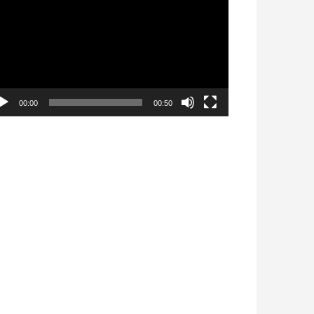
déo
00:00
00:50