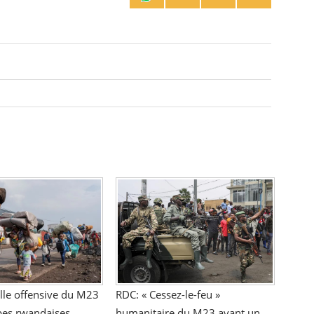
RDC: « Cessez-le-feu »
lle offensive du M23
humanitaire du M23 avant un
pes rwandaises,