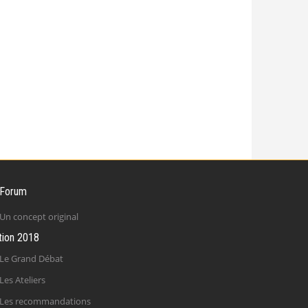
 Forum
Un concept original
tion 2018
Le Grand Débat
Les Ateliers
Les recommandations