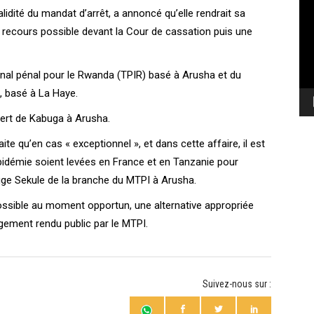
vi
alidité du mandat d’arrêt, a annoncé qu’elle rendrait sa
me recours possible devant la Cour de cassation puis une
unal pénal pour le Rwanda (TPIR) basé à Arusha et du
), basé à La Haye.
fert de Kabuga à Arusha.
te qu’en cas « exceptionnel », et dans cette affaire, il est
’épidémie soient levées en France et en Tanzanie pour
juge Sekule de la branche du MTPI à Arusha.
 possible au moment opportun, une alternative appropriée
ugement rendu public par le MTPI.
Suivez-nous sur :