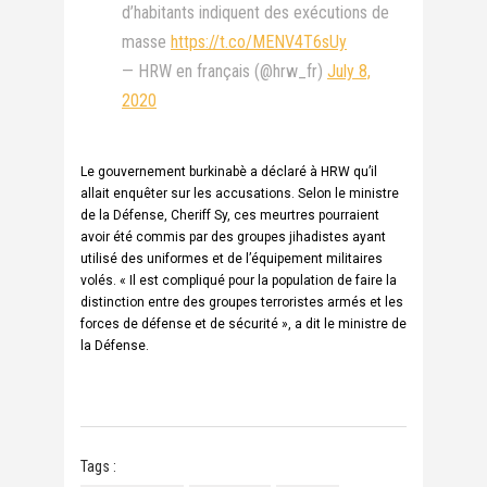
d’habitants indiquent des exécutions de
masse
https://t.co/MENV4T6sUy
— HRW en français (@hrw_fr)
July 8,
2020
Le gouvernement burkinabè a déclaré à HRW qu’il
allait enquêter sur les accusations. Selon le ministre
de la Défense, Cheriff Sy, ces meurtres pourraient
avoir été commis par des groupes jihadistes ayant
utilisé des uniformes et de l’équipement militaires
volés. « Il est compliqué pour la population de faire la
distinction entre des groupes terroristes armés et les
forces de défense et de sécurité », a dit le ministre de
la Défense.
Tags :