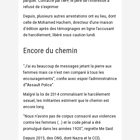
parquet. Contacté par l’
AFP
, le père de l’intéressé a
refusé de s’exprimer.
Depuis, plusieurs autres arrestations ont eu lieu, dont
celle de Mohamed Hachem, directeur d’une maison
d‘édition après des témoignages en ligne l’accusant
de harcèlement, libéré sous caution lundi.
Encore du chemin
“J’ai eu beaucoup de messages jetant la pierre aux
femmes mais ce n’est rien comparé à tous les
encouragements”, confie avec espoir l’administratrice
d’“Assault Police”.
Malgré la loi de 2014 criminalisant le harcèlement
sexuel, les militantes estiment que le chemin est
encore long.
“Nous n’avons pas de corpus consacré aux violences
contre les femmes (…) et le code pénal a été
promulgué dans les années 1920”, regrette Me Said.
Depuis 2015, des
ONG
, dont Nazra et le
CCD
,