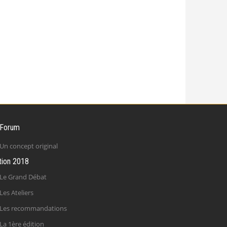
 Forum
Un concept original
tion 2018
Le Grand Débat
Les Ateliers
Les recommandations
La 1ère édition