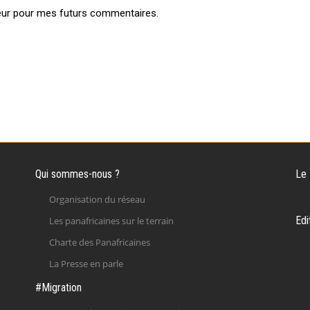
eur pour mes futurs commentaires.
Qui sommes-nous ?
Le
Organisation du réseau
Edi
Les panafricaines sur le terrain
Charte des Panafricaines
La Presse en parle
#Migration