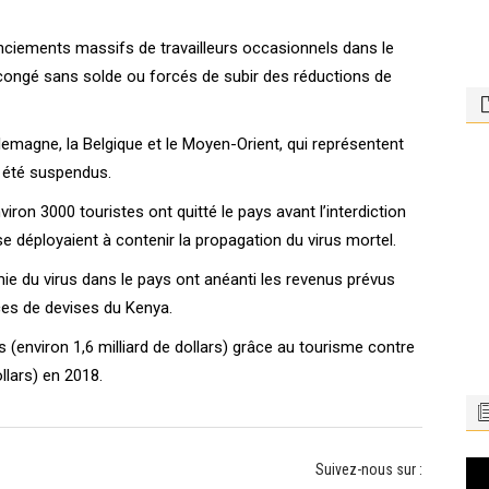
icenciements massifs de travailleurs occasionnels dans le
n congé sans solde ou forcés de subir des réductions de
llemagne, la Belgique et le Moyen-Orient, qui représentent
t été suspendus.
viron 3000 touristes ont quitté le pays avant l’interdiction
e déployaient à contenir la propagation du virus mortel.
mie du virus dans le pays ont anéanti les revenus prévus
rces de devises du Kenya.
s (environ 1,6 milliard de dollars) grâce au tourisme contre
ollars) en 2018.
Le
Suivez-nous sur :