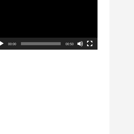
déo
00:00
00:50