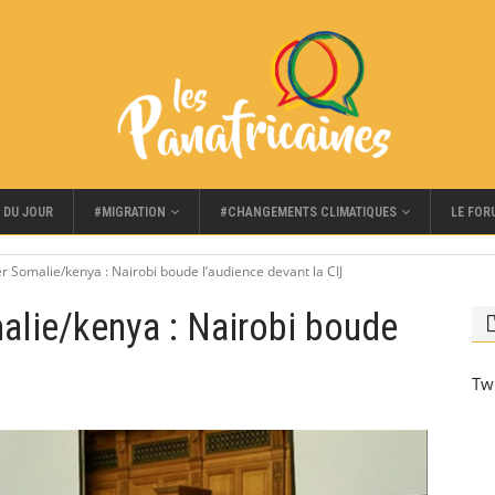
#MIGRATION
#CHANGEMENTS CLIMATIQUES
LE FOR
 DU JOUR
er Somalie/kenya : Nairobi boude l’audience devant la CIJ
malie/kenya : Nairobi boude
Tw