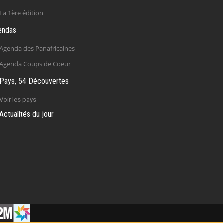
La 1ère édition
endas
Agenda des Panafricaines
Agenda Coups de Coeur
Pays, 54 Découvertes
Voir les pays
Actualités du jour