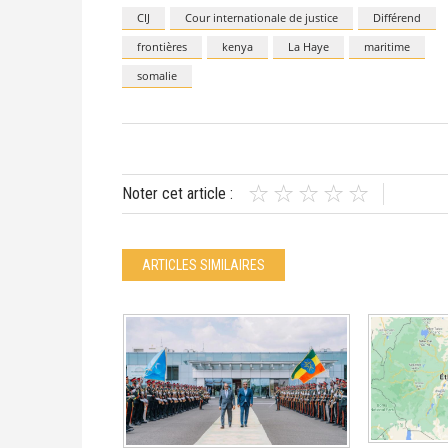
CIJ
Cour internationale de justice
Différend
frontières
kenya
La Haye
maritime
somalie
Noter cet article :
ARTICLES SIMILAIRES