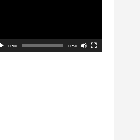
déo
00:00
00:50