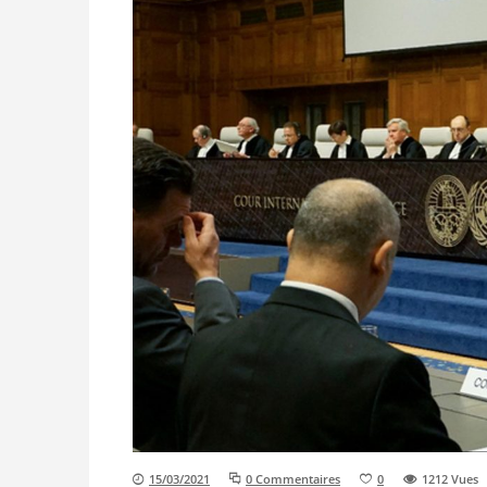
15/03/2021
0 Commentaires
0
1212
Vues