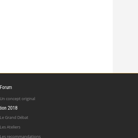
 Forum
Un concept original
tion 2018
Le Grand Débat
Les Ateliers
Les recommandations