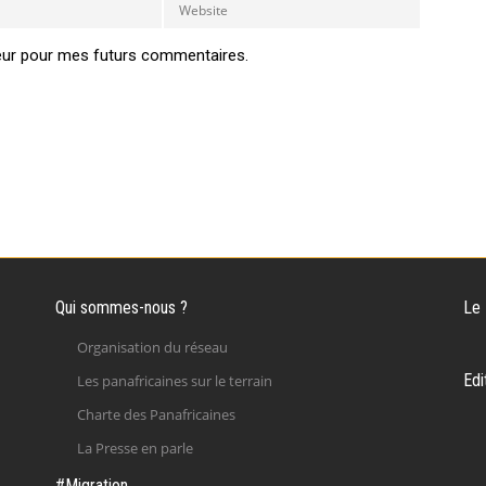
eur pour mes futurs commentaires.
Qui sommes-nous ?
Le
Organisation du réseau
Edi
Les panafricaines sur le terrain
Charte des Panafricaines
La Presse en parle
#Migration