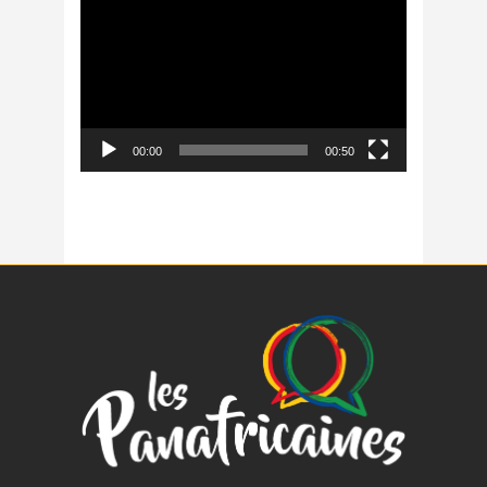
vidéo
00:00
00:50