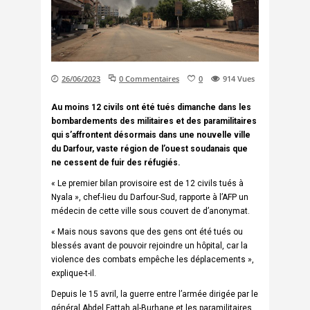
26/06/2023
0 Commentaires
0
914
Vues
Au moins 12 civils ont été tués dimanche dans les
bombardements des militaires et des paramilitaires
qui s’affrontent désormais dans une nouvelle ville
du Darfour, vaste région de l’ouest soudanais que
ne cessent de fuir des réfugiés.
« Le premier bilan provisoire est de 12 civils tués à
Nyala », chef-lieu du Darfour-Sud, rapporte à l’AFP un
médecin de cette ville sous couvert de d’anonymat.
« Mais nous savons que des gens ont été tués ou
blessés avant de pouvoir rejoindre un hôpital, car la
violence des combats empêche les déplacements »,
explique-t-il.
Depuis le 15 avril, la guerre entre l’armée dirigée par le
général Abdel Fattah al-Burhane et les paramilitaires