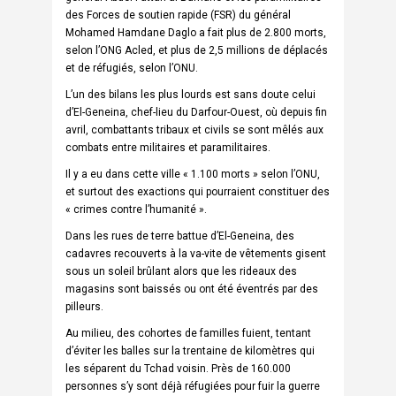
des Forces de soutien rapide (FSR) du général
Mohamed Hamdane Daglo a fait plus de 2.800 morts,
selon l’ONG Acled, et plus de 2,5 millions de déplacés
et de réfugiés, selon l’ONU.
L’un des bilans les plus lourds est sans doute celui
d’El-Geneina, chef-lieu du Darfour-Ouest, où depuis fin
avril, combattants tribaux et civils se sont mêlés aux
combats entre militaires et paramilitaires.
Il y a eu dans cette ville « 1.100 morts » selon l’ONU,
et surtout des exactions qui pourraient constituer des
« crimes contre l’humanité ».
Dans les rues de terre battue d’El-Geneina, des
cadavres recouverts à la va-vite de vêtements gisent
sous un soleil brûlant alors que les rideaux des
magasins sont baissés ou ont été éventrés par des
pilleurs.
Au milieu, des cohortes de familles fuient, tentant
d’éviter les balles sur la trentaine de kilomètres qui
les séparent du Tchad voisin. Près de 160.000
personnes s’y sont déjà réfugiées pour fuir la guerre