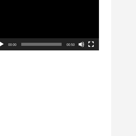
déo
00:00
00:50