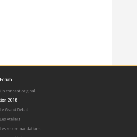
 Forum
Un concept original
tion 2018
Le Grand Débat
Les Ateliers
Les recommandations