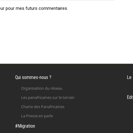
eur pour mes futurs commentaires.
Qui sommes-nous ?
Le
Organisation du réseau
Edi
Les panafricaines sur le terrain
Charte des Panafricaines
La Presse en parle
#Migration