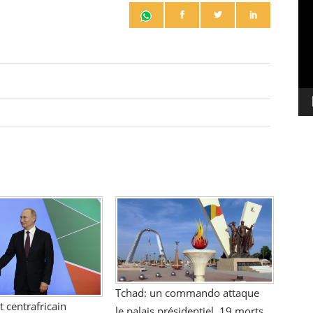
vi
Tchad: un commando attaque
t centrafricain
le palais présidentiel, 19 morts