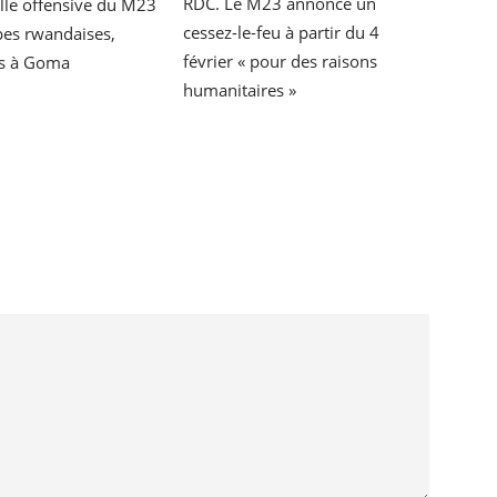
RDC. Le M23 annonce un
lle offensive du M23
cessez-le-feu à partir du 4
pes rwandaises,
février « pour des raisons
s à Goma
humanitaires »