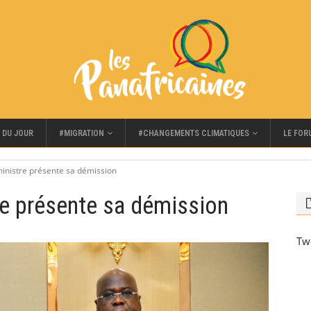
#MIGRATION
#CHANGEMENTS CLIMATIQUES
LE FOR
 DU JOUR
ministre présente sa démission
re présente sa démission
Tw