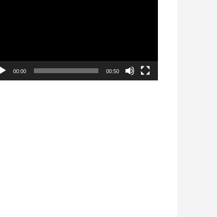
déo
00:00
00:50