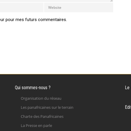
eur pour mes futurs commentaires.
Qui sommes-nous ?
Le
Organisation du réseau
Edi
Les panafricaines sur le terrain
Charte des Panafricaines
La Presse en parle