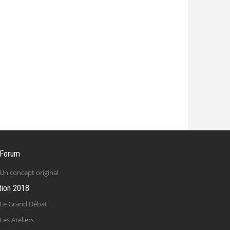
 Forum
Un concept original
tion 2018
Le Grand Débat
Les Ateliers