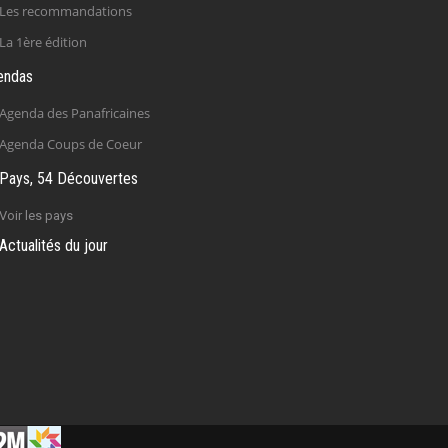
Les recommandations
La 1ère édition
endas
Agenda des Panafricaines
Agenda Coups de Coeur
Pays, 54 Découvertes
Voir les pays
Actualités du jour