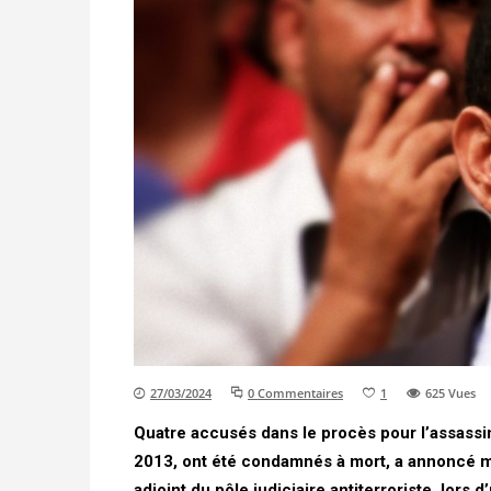
27/03/2024
0 Commentaires
1
625
Vues
Quatre accusés dans le procès pour l’assassin
2013, ont été condamnés à mort, a annoncé 
adjoint du pôle judiciaire antiterroriste, lors