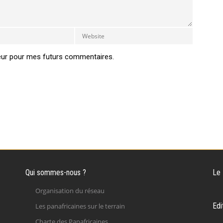
eur pour mes futurs commentaires.
Qui sommes-nous ?
Le
Organisation du réseau
Edi
Les panafricaines sur le terrain
Charte des Panafricaines