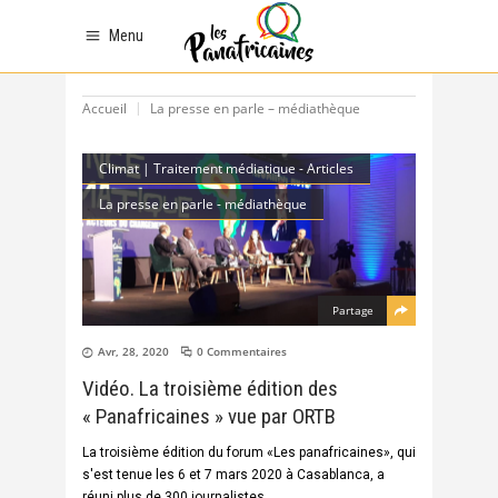
Menu
Accueil
La presse en parle – médiathèque
Climat | Traitement médiatique - Articles
La presse en parle - médiathèque
Partage
Avr, 28, 2020
0 Commentaires
Vidéo. La troisième édition des
« Panafricaines » vue par ORTB
La troisième édition du forum «Les panafricaines», qui
s'est tenue les 6 et 7 mars 2020 à Casablanca, a
réuni plus de 300 journalistes