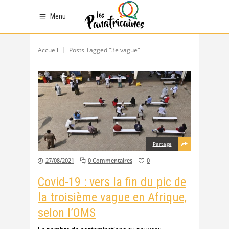
Menu
Accueil
Posts Tagged "3e vague"
Partage
27/08/2021
0 Commentaires
0
Covid-19 : vers la fin du pic de
la troisième vague en Afrique,
selon l’OMS