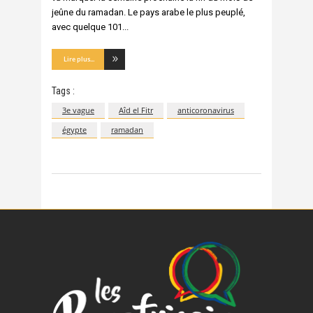
jeûne du ramadan. Le pays arabe le plus peuplé,
avec quelque 101
Lire plus...
Tags :
3e vague
Aîd el Fitr
anticoronavirus
égypte
ramadan