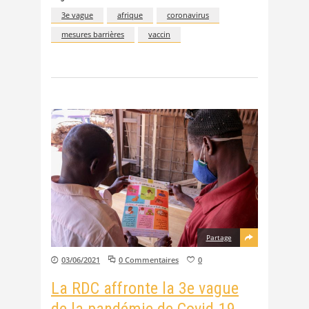
3e vague
afrique
coronavirus
mesures barrières
vaccin
Partage
03/06/2021
0 Commentaires
0
La RDC affronte la 3e vague