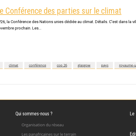
e Conférence des parties sur le climat
6, la Conférence des Nations unies dédiée au climat. Détails. C'est dans la v
novembre prochain. Les
climat
conférence
cop 26
glasgow
pays
royaume-u
Qui sommes-nous ?
Le
Organisation du réseau
Edi
Les panafricaines sur le terrain