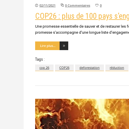
02/11/2021
0 Commentaires
0
COP26 : plus de 100 pays s’enga
Une promesse essentielle de sauver et de restaurer les 
promesse s'accompagne d'une longue liste d'engagements
Lire plus...
Tags :
cop 26
COP26
deforestation
réduction