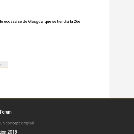
ille écossaise de Glasgow que se tiendra la 26e
ni
 Forum
Un concept original
tion 2018