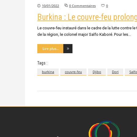
10/01/2022
0 Commentaires
0
Burkina : Le couvre-feu prolong
Le couvre-feu instauré dans le cadre de la lutte contre l
de la région, le colonel major Salfo Kaboré. Pour les
Lire plus...
Tags :
burkina
couvre-feu
Djibo
Dori
Salf