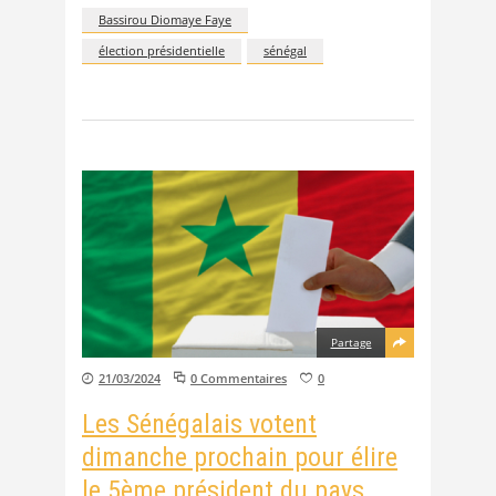
Bassirou Diomaye Faye
élection présidentielle
sénégal
Partage
21/03/2024
0 Commentaires
0
Les Sénégalais votent
dimanche prochain pour élire
le 5ème président du pays