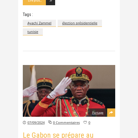
Lire plus...
Tags :
Ayachi Zammel
élection présidentielle
tunisie
Partage
07/09/2024
0 Commentaires
0
Le Gabon se prépare au