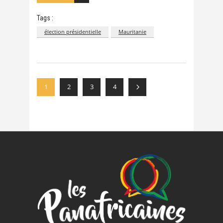
Tags :
élection présidentielle
Mauritanie
1
2
3
4