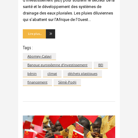
d’investissement (BEI) pour soutenir le secteur de la
santé et le développement des systèmes de
drainage des eaux pluviales. Les pluies diluviennes
qui s’abattent sur l'Afrique de l’Ouest
Lire plus...
Tags :
Abomey-Calavi
Banque européenne d’investissement
BEI
bénin
climat
déchets plastiques
financement
Sèmè-Podji