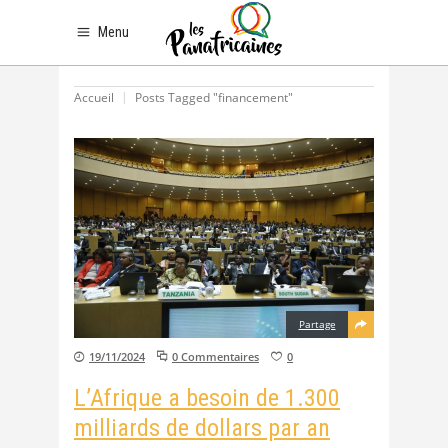
Menu
Accueil
Posts Tagged "financement"
Partage
19/11/2024
0 Commentaires
0
L’Afrique a besoin de 1.300
milliards de dollars par an