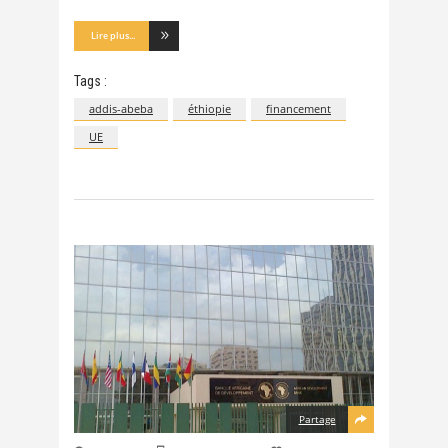
Lire plus...
Tags :
addis-abeba
éthiopie
financement
UE
Partage