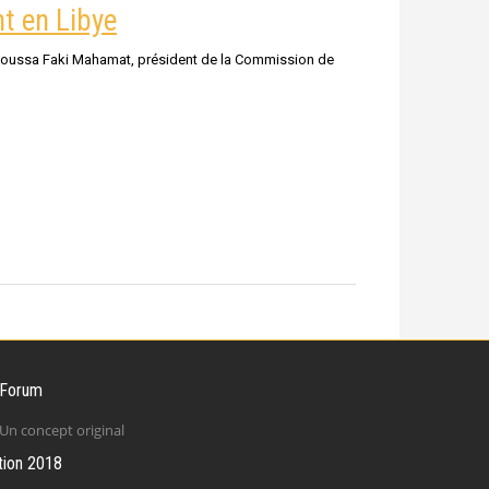
t en Libye
n Moussa Faki Mahamat, président de la Commission de
 Forum
Un concept original
tion 2018