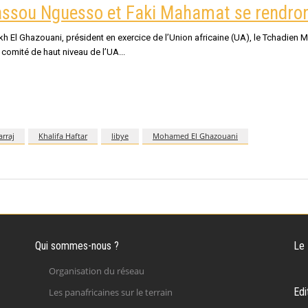
Sassou Nguesso et Faki Mahamat se rendron
kh El Ghazouani, président en exercice de l’Union africaine (UA), le Tchadie
 comité de haut niveau de l’UA
arraj
Khalifa Haftar
libye
Mohamed El Ghazouani
Qui sommes-nous ?
Le
Organisation du réseau
Edi
Les panafricaines sur le terrain