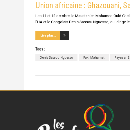
Union africaine : Ghazouani, 
Les 11 et 12 octobre, le Mauritanien Mohamed Ould Chei
l’UA et le Congolais Denis Sassou Nguesso, qui dirige le
Lire plus...
Tags :
Denis Sassou Nguesso
Faki Mahamat
Fayez al-S