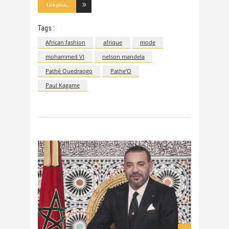
Lire plus...
Tags :
African fashion
afrique
mode
mohammed VI
nelson mandela
Pathé Ouedraogo
Pathe'O
Paul Kagame