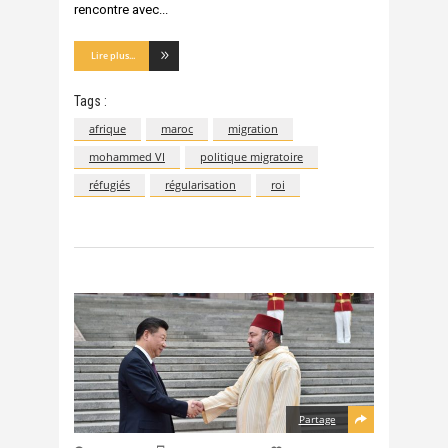
rencontre avec
Lire plus...
Tags :
afrique
maroc
migration
mohammed VI
politique migratoire
réfugiés
régularisation
roi
Partage