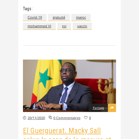
Tags :
Covid-19
gratuité
maroc
mohammed VI
roi
vaccin
Partage
20/11/2020
0 Commentaires
0
El Guerguerat. Macky Sall