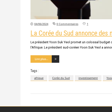
04/06/2024
0 Commentaires
1
La Corée du Sud annonce des mi
Le président Yoon Suk Yeol promet un colossal budget d'a
l’Afrique. Le président sud-coréen Yoon Suk Yeol a annon
Lire plus...
Tags :
afrique
Corée du Sud
investissement
Yoo