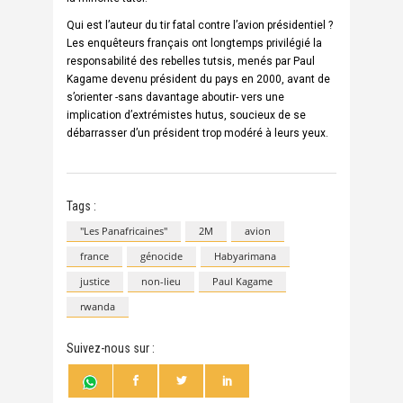
Qui est l’auteur du tir fatal contre l’avion présidentiel ?
Les enquêteurs français ont longtemps privilégié la
responsabilité des rebelles tutsis, menés par Paul
Kagame devenu président du pays en 2000, avant de
s’orienter -sans davantage aboutir- vers une
implication d’extrémistes hutus, soucieux de se
débarrasser d’un président trop modéré à leurs yeux.
Tags :
"Les Panafricaines"
2M
avion
france
génocide
Habyarimana
justice
non-lieu
Paul Kagame
rwanda
Suivez-nous sur :