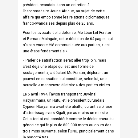
président rwandais dans un entretien à
l’hebdomadaire Jeune Afrique, au sujet de cette
affaire qui empoisonne les relations diplomatiques
franco-rwandaises depuis plus de 20 ans.
Pour les avocats de la défense, Me Léon-Lef Forster
et Bernard Maingain, cette décision de 64 pages, qui
n’a pas encore été communiquée aux parties, « est
une étape fondamentale ».
« Parler de satisfaction serait aller trop loin, mais
c’est déjà une étape qui est une forme de
soulagement », a déclaré Me Forster, déplorant un
pourvoi en cassation qui constitue, selon lui, une
nouvelle « manoeuvre dilatoire » des parties civiles.
Le 6 avril 1994, l’avion transportant Juvénal
Habyarimana, un Hutu, et le président burundais
Cyprien Ntaryamira avait été abattu, durant sa phase
d’atterrissage vers Kigali, par au moins un missile.
Cet attentat est considéré comme le déclencheur du
génocide qui fit plus de 800.000 morts au cours des
trois mois suivants, selon l’ONU, principalement dans
la minorité tutsi.