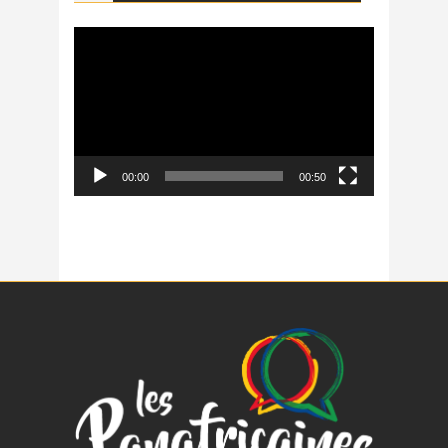
Lecteur
vidéo
00:00
00:50