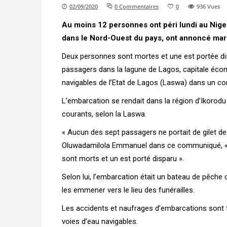
02/09/2020
0 Commentaires
0
936
Vues
Au moins 12 personnes ont péri lundi au Niger
dans le Nord-Ouest du pays, ont annoncé mardi
Deux personnes sont mortes et une est portée di
passagers dans la lagune de Lagos, capitale écon
navigables de l’Etat de Lagos (Laswa) dans un 
L’embarcation se rendait dans la région d’Ikorodu
courants, selon la Laswa.
« Aucun des sept passagers ne portait de gilet de
Oluwadamilola Emmanuel dans ce communiqué, « q
sont morts et un est porté disparu ».
Selon lui, l’embarcation était un bateau de pêche 
les emmener vers le lieu des funérailles.
Les accidents et naufrages d’embarcations sont 
voies d’eau navigables.