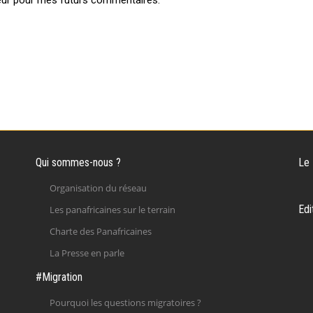
eur pour mes futurs commentaires.
Qui sommes-nous ?
Le
Organisation du réseau
Edi
Les panafricaines sur le terrain
Charte des Panafricaines
La Presse en parle
#Migration
Pourquoi les questions migratoires ?