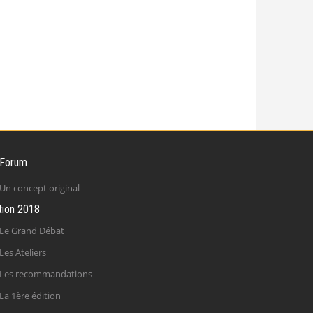
 Forum
Un concept original
tion 2018
Le Grand Débat
Les Ateliers
Les recommandations
La 1ère édition