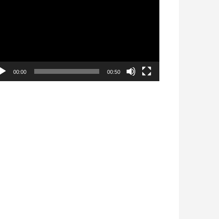
déo
00:00
00:50