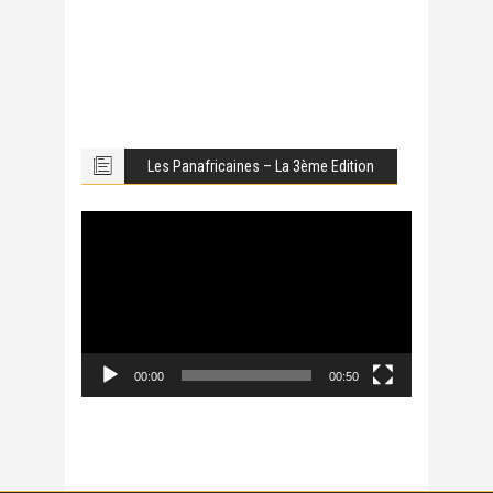
Les Panafricaines – La 3ème Edition
Lecteur
vidéo
00:00
00:50