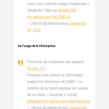
reste sous contrôle malgré l’inquiétude ».
(Khalid Ait Taleb sur
@Radio2M
)
pic.twitter.com/FjdJC38LcQ
— 2M.ma (@2MInteractive)
September
29, 2020
De l’usage de la Chloroquine:
Protocole de traitement des patients
#Covid_19
/
Pourquoi avoir adopté la Chloroquine
malgré les réticences de l’OMS ? Le
ministre de la Santé explique les raisons
de ce choix « souverain ». Extrait.
@Radio2M
pic.twitter.com/B0eTwZKoxe
— 2M.ma (@2MInteractive)
September