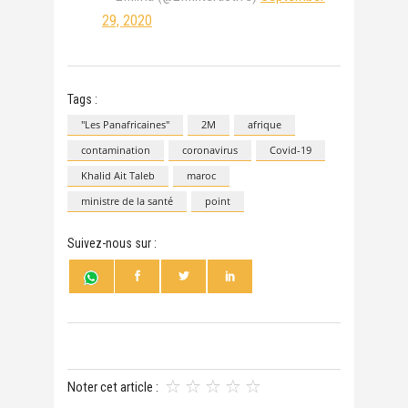
29, 2020
Tags :
"Les Panafricaines"
2M
afrique
contamination
coronavirus
Covid-19
Khalid Ait Taleb
maroc
ministre de la santé
point
Suivez-nous sur :
Noter cet article :