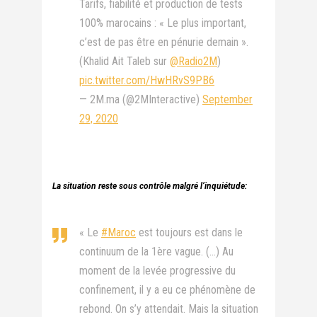
Tarifs, fiabilité et production de tests
100% marocains : « Le plus important,
c’est de pas être en pénurie demain ».
(Khalid Ait Taleb sur
@Radio2M
)
pic.twitter.com/HwHRvS9PB6
— 2M.ma (@2MInteractive)
September
29, 2020
La situation reste sous contrôle malgré l’inquiétude:
« Le
#Maroc
est toujours est dans le
continuum de la 1ère vague. (…) Au
moment de la levée progressive du
confinement, il y a eu ce phénomène de
rebond. On s’y attendait. Mais la situation