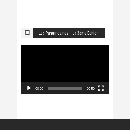
Les Panafricaines – La 3ème Edition
Lecteur
vidéo
00:00
00:50