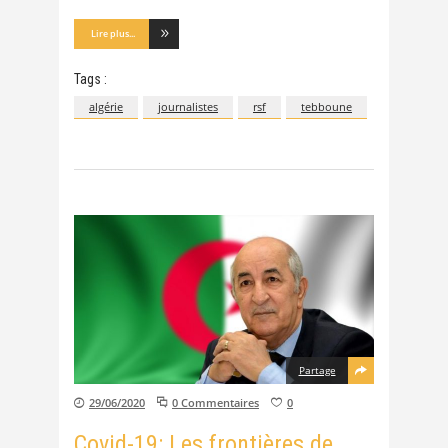
Lire plus...
Tags :
algérie
journalistes
rsf
tebboune
Partage
29/06/2020
0 Commentaires
0
Covid-19: Les frontières de