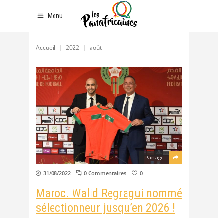
Menu
Accueil
2022
août
Partage
31/08/2022
0 Commentaires
0
Maroc. Walid Regragui nommé
sélectionneur jusqu’en 2026 !