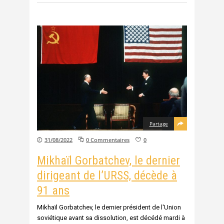
Partage
31/08/2022
0 Commentaires
0
Mikhaïl Gorbatchev, le dernier
dirigeant de l’URSS, décède à
91 ans
Mikhaïl Gorbatchev, le dernier président de l'Union
soviétique avant sa dissolution, est décédé mardi à