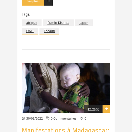
Lire plus...
Tags :
afrique
Fumio Kishida
japon
ONU
Tocad8
Partage
30/08/2022
0 Commentaires
0
Manifestations à Madagascar: