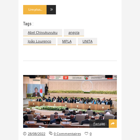
Lire plus...
Tags :
Abel Chivukuvuku
angola
João Lourenço
MPLA
UNITA
Partage
28/08/2022
0 Commentaires
0