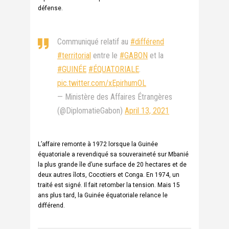
défense.
Communiqué relatif au
#différend
#territorial
entre le
#GABON
et la
#GUINÉE
#ÉQUATORIALE
.
pic.twitter.com/xEpirhumOL
— Ministère des Affaires Étrangères
(@DiplomatieGabon)
April 13, 2021
L’affaire remonte à 1972 lorsque la Guinée
équatoriale a revendiqué sa souveraineté sur Mbanié
la plus grande île d’une surface de 20 hectares et de
deux autres îlots, Cocotiers et Conga. En 1974, un
traité est signé. Il fait retomber la tension. Mais 15
ans plus tard, la Guinée équatoriale relance le
différend.