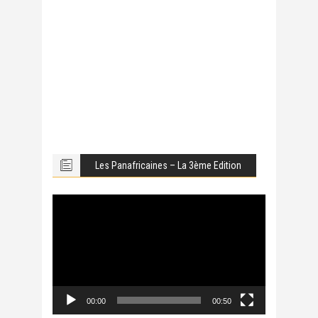
Les Panafricaines – La 3ème Edition
Lecteur
vidéo
00:00
00:50