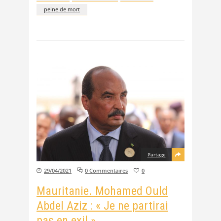
peine de mort
Partage
29/04/2021
0 Commentaires
0
Mauritanie. Mohamed Ould
Abdel Aziz : « Je ne partirai
pas en exil »