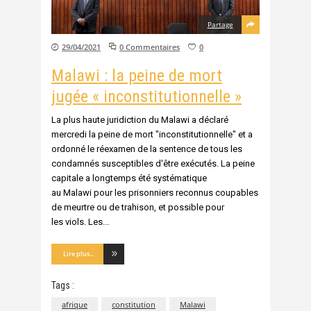
Partage
29/04/2021
0 Commentaires
0
Malawi : la peine de mort
jugée « inconstitutionnelle »
La plus haute juridiction du Malawi a déclaré
mercredi la peine de mort "inconstitutionnelle" et a
ordonné le réexamen de la sentence de tous les
condamnés susceptibles d'être exécutés. La peine
capitale a longtemps été systématique
au Malawi pour les prisonniers reconnus coupables
de meurtre ou de trahison, et possible pour
les viols. Les
Lire plus...
Tags :
afrique
constitution
Malawi