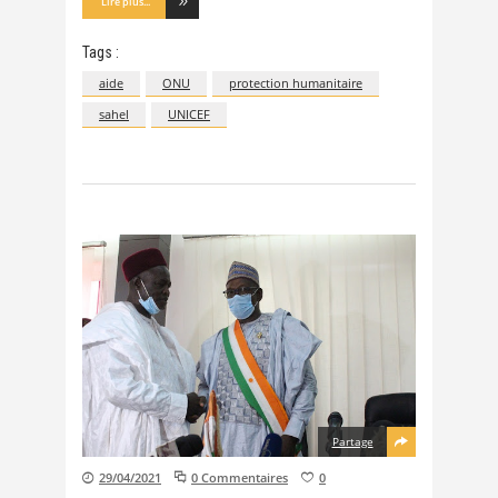
Lire plus...
Tags :
aide
ONU
protection humanitaire
sahel
UNICEF
Partage
29/04/2021
0 Commentaires
0