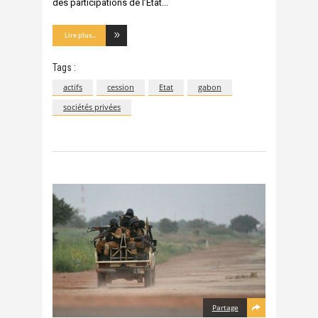
des participations de l’Etat
Lire plus...
Tags :
actifs
cession
Etat
gabon
sociétés privées
Partage