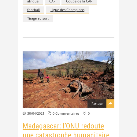
afrique
CAF
Coupe de la CAF
football
Ligue des Champions
Tirage au sort
Partage
30/04/2021
0 Commentaires
0
Madagascar: l’ONU redoute
une catastrophe humanitaire