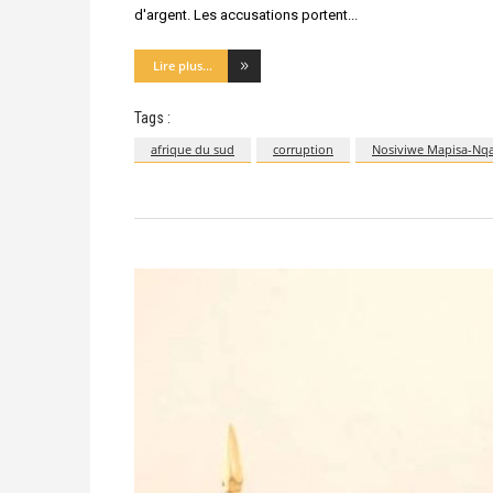
d'argent. Les accusations portent
Lire plus...
Tags :
afrique du sud
corruption
Nosiviwe Mapisa-Nq