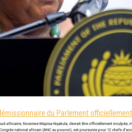
démissionnaire du Parlement officiellement
d-africaine, Nosiviwe Mapisa-Nqakula, devrait être officiellement inculpée, ma
ngrès national africain (ANC au pouvoir), est poursuivie pour 12 chefs d'acc