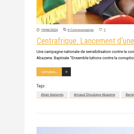
19/06/2024
0 Commentaires
1
Centrafrique. Lancement d’une 
Une campagne nationale de sensibilisation contre la corru
Abazene. Baptisée "Ensemble luttons contre la corruption
Lire plus...
Tags :
Altair Asesores
Arnaud Djoubaye Abazene
Bang