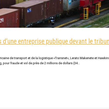
 d’une entreprise publique devant le tribu
icaine de transport et de la logistique «Transnet», Lerato Makenete et Hawki
pour fraude et vol de près de 2 millions de dollars (34