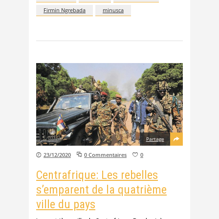
Firmin Ngrebada
minusca
Partage
23/12/2020
0 Commentaires
0
Centrafrique: Les rebelles
s’emparent de la quatrième
ville du pays