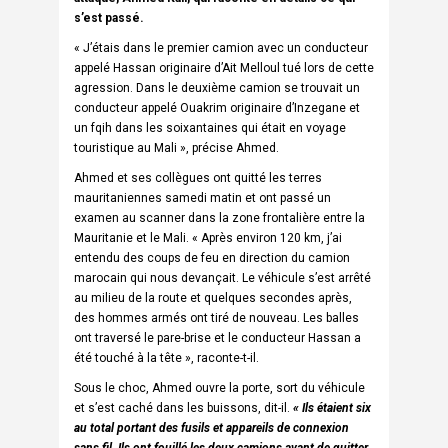
s’est passé.
« J’étais dans le premier camion avec un conducteur
appelé Hassan originaire d’Ait Melloul tué lors de cette
agression. Dans le deuxième camion se trouvait un
conducteur appelé Ouakrim originaire d’Inzegane et
un fqih dans les soixantaines qui était en voyage
touristique au Mali », précise Ahmed.
Ahmed et ses collègues ont quitté les terres
mauritaniennes samedi matin et ont passé un
examen au scanner dans la zone frontalière entre la
Mauritanie et le Mali. « Après environ 120 km, j’ai
entendu des coups de feu en direction du camion
marocain qui nous devançait. Le véhicule s’est arrêté
au milieu de la route et quelques secondes après,
des hommes armés ont tiré de nouveau. Les balles
ont traversé le pare-brise et le conducteur Hassan a
été touché à la tête », raconte-t-il.
Sous le choc, Ahmed ouvre la porte, sort du véhicule
et s’est caché dans les buissons, dit-il.
« Ils étaient six
au total portant des fusils et appareils de connexion
sans fil. Ils ont fouillé les deux camions avant de quitter