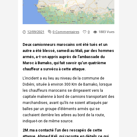
12/09/2021
0 Commentaires
0
1883
Vues
Deux camionneurs marocains ont été tués et un
autre a été blessé, samedi au Mali, par des hommes
armés, a-t-on appris auprès de l’ambassade du
Maroc à Bamako, qui fait savoir qu’un quatrième
chauffeur a survécu à cette attaque.
L’incident a eu lieu au niveau de la commune de
Didiéni, située à environ 300 Km de Bamako, lorsque
les chauffeurs marocains se dirigeaient vers la
capitale malienne à bord de camions transportant des
marchandises, avant qu’ils ne soient attaqués par
balles par un groupe d’éléments armés qui se
cachaient derrière les arbres au bord de la route,
indique-t-on de même source.
2M.ma a contacté l’un des rescapés de cette
attaque, Ahmed Kali, qui raconte en détails ce qui