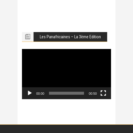
Les Panafricaines – La 3ème Edition
Lecteur
vidéo
00:00
00:50