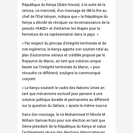
République du Kenya (State House), à la suite de la
remise, ce mercredi, d’un message de SM le Roi au
chef de l’Etat kényan, indique que « la République du
Kenya a décidé de révoquer sa reconnaissance de la
pseudo +RASD+ et d’entamer les étapes pour la
fermeture de sa représentation dans le pays. »
« Par respect du principe d’intégrité territoriale et de
non-ingérence, le Kenya apporte son soutien total au
plan d’autonomie sérieux et crédible proposé par le
Royaume du Maroc, en tant que solution unique
basée sur l’intégrité territoriale du Maroc, » pour
résoudre ce différend, souligne le communiqué
conjoint.
« Le Kenya soutient le cadre des Nations Unies en
tant que mécanisme exclusif pour parvenir à une
solution politique durable et permanente au différend
sur la question du Sahara, » ajoute la même source.
Dans Son message, le roi Mohammed VI félicite M.
William Samoei Ruto pour son élection en tant que
5ème président de la République du Kenya et salue
l’achèvement réussi des élections démocratiques