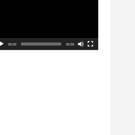
déo
00:00
00:50