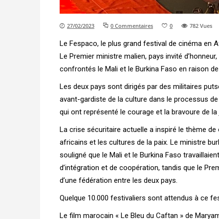
27/02/2023
0 Commentaires
0
782
Vues
Le Fespaco, le plus grand festival de cinéma en 
Le Premier ministre malien, pays invité d’honneur,
confrontés le Mali et le Burkina Faso en raison de 
Les deux pays sont dirigés par des militaires puts
avant-gardiste de la culture dans le processus d
qui ont représenté le courage et la bravoure de l
La crise sécuritaire actuelle a inspiré le thème d
africains et les cultures de la paix. Le ministre 
souligné que le Mali et le Burkina Faso travailla
d’intégration et de coopération, tandis que le Pr
d’une fédération entre les deux pays.
Quelque 10.000 festivaliers sont attendus à ce fe
Le film marocain « Le Bleu du Caftan » de Maryam 