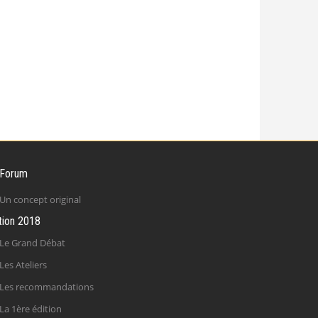
 Forum
Un concept original
tion 2018
Le Grand Débat
Les Ateliers
Les recommandations
La 1ère édition