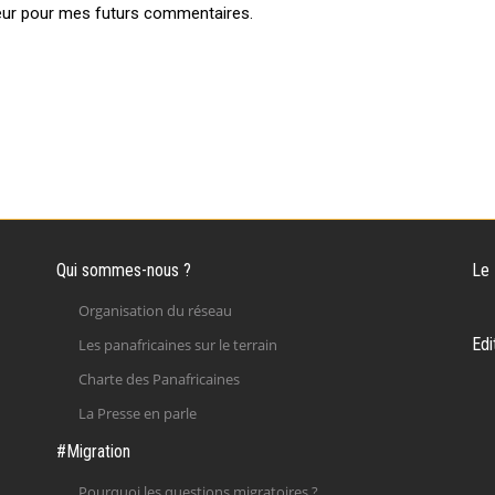
eur pour mes futurs commentaires.
Qui sommes-nous ?
Le
Organisation du réseau
Edi
Les panafricaines sur le terrain
Charte des Panafricaines
La Presse en parle
#Migration
Pourquoi les questions migratoires ?