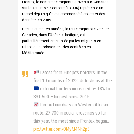
Frontex, le nombre de migrants arrivés aux Canaries
sur le seul mois d’octobre (13.006) représente un
record depuis qu’elle a commencé à collecter des
données en 2009.
Depuis quelques années, la route migratoire vers les
Canaries, dans l’Océan atlantique, est
particulièrement empruntée par les migrants en
raison du durcissement des contrôles en
Méditerranée.
Latest from Europe’s borders: In the
first 10 months of 2023, detections at the
external borders increased by 18% to
331 600 – highest since 2015.
Record numbers on Western African
route: 27 700 irregular crossings so far
this year, the most since Frontex began…
pic.twitter.com/0MyM4Nh2p3