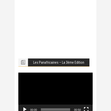
Les Panafricaines – La 3ème Edition
Lecteur
vidéo
00:00
00:50