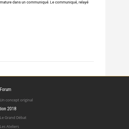
Primature dans un communiqué. Le communiqué, relayé
 Forum
Un concept original
tion 2018
Le Grand Débat
Les Ateliers