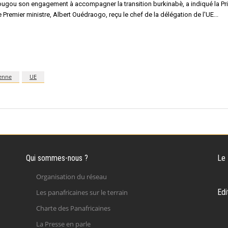
ougou son engagement à accompagner la transition burkinabè, a indiqué la 
 Premier ministre, Albert Ouédraogo, reçu le chef de la délégation de l'UE
enne
UE
Qui sommes-nous ?
Le
Organisation du réseau
Edi
Les panafricaines sur le terrain
Charte des Panafricaines
La Presse en parle