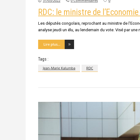
31/03/2022
0 Commentaires
0
RDC: le ministre de l’Economi
Les députés congolais, reprochant au ministre de l'Econom
analyse jeudi un élu, au lendemain du vote. Visé par une 
Lire plus...
Tags :
Jean-Marie Kalumba
RDC