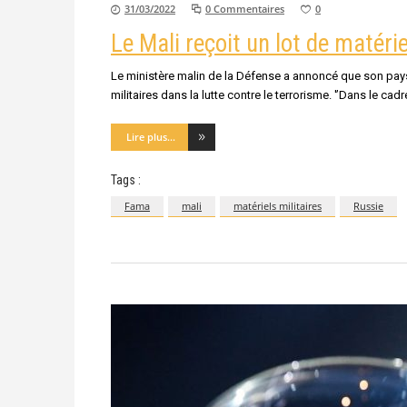
31/03/2022
0 Commentaires
0
Le Mali reçoit un lot de matérie
Le ministère malin de la Défense a annoncé que son pays
militaires dans la lutte contre le terrorisme. '’Dans le c
Lire plus...
Tags :
Fama
mali
matériels militaires
Russie