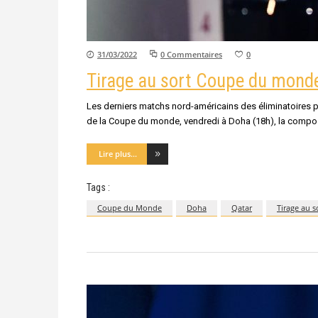
31/03/2022
0 Commentaires
0
Tirage au sort Coupe du monde 
Les derniers matchs nord-américains des éliminatoires pou
de la Coupe du monde, vendredi à Doha (18h), la compos
Lire plus...
Tags :
Coupe du Monde
Doha
Qatar
Tirage au s