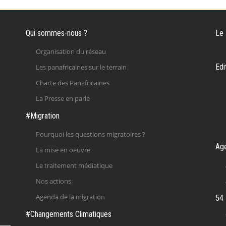
Qui sommes-nous ?
Le
Organisation du réseau
Edi
Les panafricaines sur le terrain
Charte des Panafricaines
La Presse en parle
#Migration
Pourquoi les questions migratoires ?
Ag
La mise en oeuvre
Le traitement médiatique
Nos actions
Agenda de la migration
54 
#Changements Climatiques