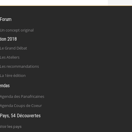
 Forum
Un concept original
tion 2018
Le Grand Débat
Les Ateliers
Les recommandations
La 1ère édition
endas
Agenda des Panafricaines
Agenda Coups de Coeur
Pays, 54 Découvertes
Voir les pays