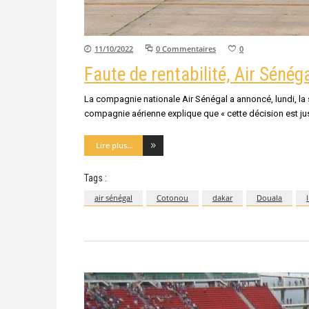
11/10/2022
0 Commentaires
0
Faute de rentabilité, Air Sénég
La compagnie nationale Air Sénégal a annoncé, lundi, l
compagnie aérienne explique que « cette décision est just
Lire plus...
Tags :
air sénégal
Cotonou
dakar
Douala