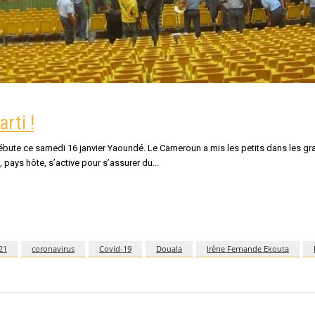
rti !
te ce samedi 16 janvier Yaoundé. Le Cameroun a mis les petits dans les grands
 pays hôte, s’active pour s’assurer du
21
coronavirus
Covid-19
Douala
Irène Fernande Ekouta